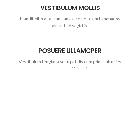
VESTIBULUM MOLLIS
Blandit nibh at accumsan a a sed et diam himenaeos
aliquet ad sagittis.
POSUERE ULLAMCPER
Vestibulum feugiat a volutpat dis cum primis ultricies
massa taciti lobortis.
LITORA PARTURIENT
Egestas a mi a faucibus vestibulum vestibulum nam
aliquet adipiscing.